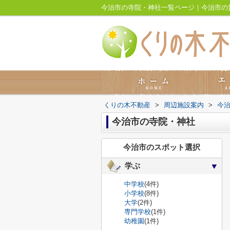
今治市の寺院・神社一覧ページ｜今治市の
くりの木不動産
>
周辺施設案内
>
今
今治市の寺院・神社
今治市のスポット選択
学ぶ
中学校
(4件)
小学校
(8件)
大学
(2件)
専門学校
(1件)
幼稚園
(1件)