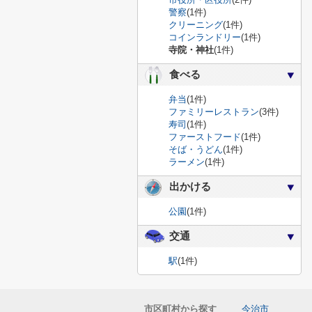
警察
(1件)
クリーニング
(1件)
コインランドリー
(1件)
寺院・神社
(1件)
食べる
弁当
(1件)
ファミリーレストラン
(3件)
寿司
(1件)
ファーストフード
(1件)
そば・うどん
(1件)
ラーメン
(1件)
出かける
公園
(1件)
交通
駅
(1件)
市区町村から探す
今治市