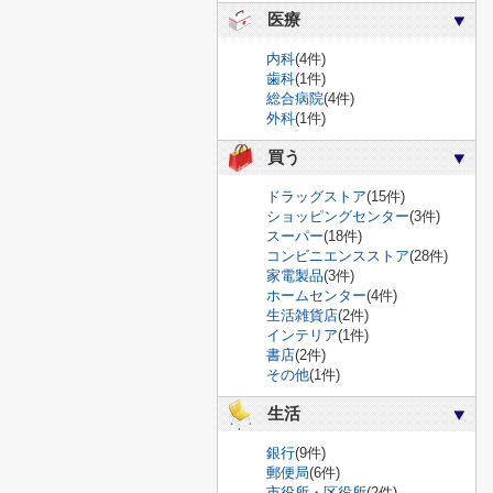
医療
内科
(4件)
歯科
(1件)
総合病院
(4件)
外科
(1件)
買う
ドラッグストア
(15件)
ショッピングセンター
(3件)
スーパー
(18件)
コンビニエンスストア
(28件)
家電製品
(3件)
ホームセンター
(4件)
生活雑貨店
(2件)
インテリア
(1件)
書店
(2件)
その他
(1件)
生活
銀行
(9件)
郵便局
(6件)
市役所・区役所
(2件)