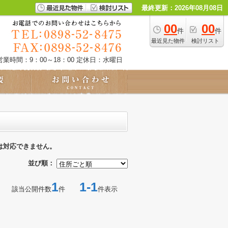
最終更新：2026年08月08日
00
00
件
件
最近見た物件
検討リスト
営業時間：9：00～18：00
定休日：水曜日
は対応できません。
並び順：
1
1-1
該当公開件数
件
件表示