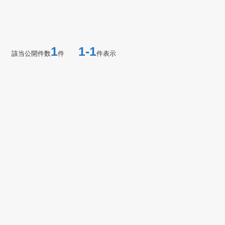
1
1-1
該当公開件数
件
件表示