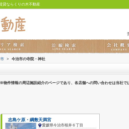
賃貸ならくりの木不動産
治市
>
今治市の寺院・神社
※物件情報の周辺施設紹介のページであり、各店舗への問い合わせは当社で
志島ケ原・綱敷天満宮
愛媛県今治市桜井６丁目