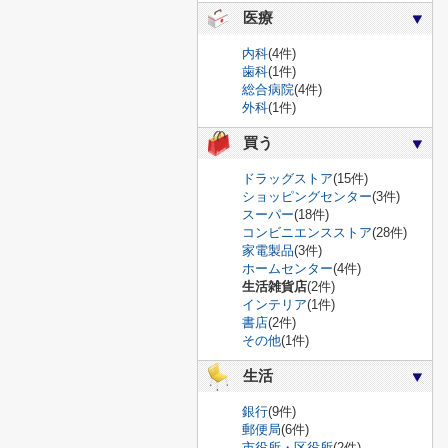
医療
内科
(4件)
歯科
(1件)
総合病院
(4件)
外科
(1件)
買う
ドラッグストア
(15件)
ショッピングセンター
(3件)
スーパー
(18件)
コンビニエンスストア
(28件)
家電製品
(3件)
ホームセンター
(4件)
生活雑貨店
(2件)
インテリア
(1件)
書店
(2件)
その他
(1件)
生活
銀行
(9件)
郵便局
(6件)
市役所・区役所
(2件)