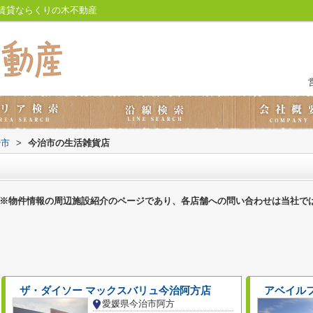
賃貸ならくりの木不動産
治市
>
今治市の生活雑貨店
※物件情報の周辺施設紹介のページであり、各店舗への問い合わせは当社で
ザ・ダイソー マックスバリュ今治阿方店
アベイル
愛媛県今治市阿方