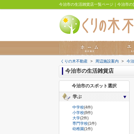
今治市の生活雑貨店一覧ページ｜今治市の
くりの木不動産
>
周辺施設案内
>
今
今治市の生活雑貨店
今治市のスポット選択
学ぶ
中学校
(4件)
小学校
(8件)
大学
(2件)
専門学校
(1件)
幼稚園
(1件)