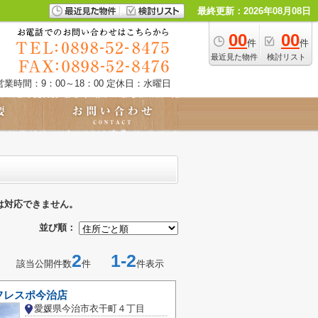
最終更新：2026年08月08日
00
00
件
件
最近見た物件
検討リスト
営業時間：9：00～18：00
定休日：水曜日
は対応できません。
並び順：
2
1-2
該当公開件数
件
件表示
フレスポ今治店
愛媛県今治市衣干町４丁目