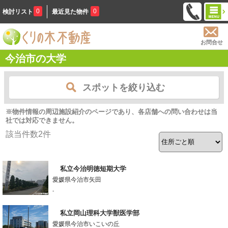
0
0
検討リスト
最近見た物件
お問合せ
今治市の大学
スポットを絞り込む
※物件情報の周辺施設紹介のページであり、各店舗への問い合わせは当
社では対応できません。
該当件数
2
件
私立今治明徳短期大学
愛媛県今治市矢田
-
私立岡山理科大学獣医学部
愛媛県今治市いこいの丘