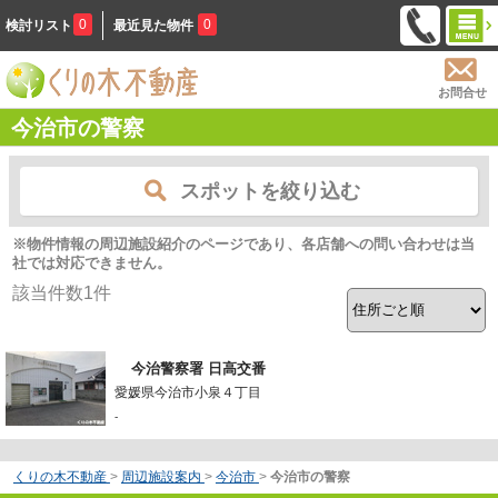
0
0
検討リスト
最近見た物件
お問合せ
今治市の警察
スポットを絞り込む
※物件情報の周辺施設紹介のページであり、各店舗への問い合わせは当
社では対応できません。
該当件数
1
件
今治警察署 日高交番
愛媛県今治市小泉４丁目
-
くりの木不動産
>
周辺施設案内
>
今治市
>
今治市の警察