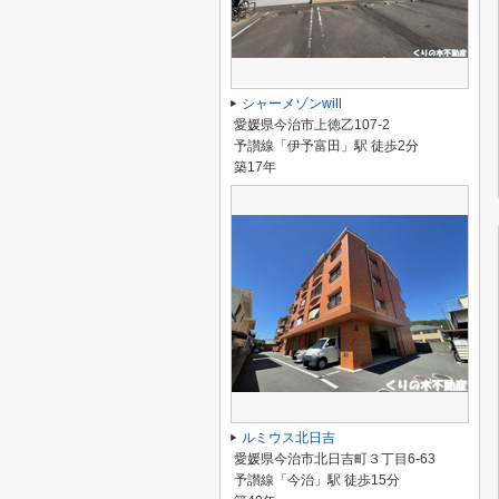
シャーメゾンwill
愛媛県今治市上徳乙107-2
予讃線「伊予富田」駅 徒歩2分
築17年
ルミウス北日吉
愛媛県今治市北日吉町３丁目6-63
予讃線「今治」駅 徒歩15分