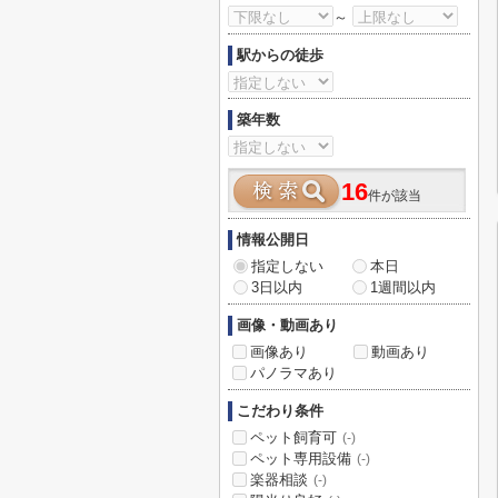
～
駅からの徒歩
築年数
16
件が該当
情報公開日
指定しない
本日
3日以内
1週間以内
画像・動画あり
画像あり
動画あり
パノラマあり
こだわり条件
ペット飼育可
(-)
ペット専用設備
(-)
楽器相談
(-)