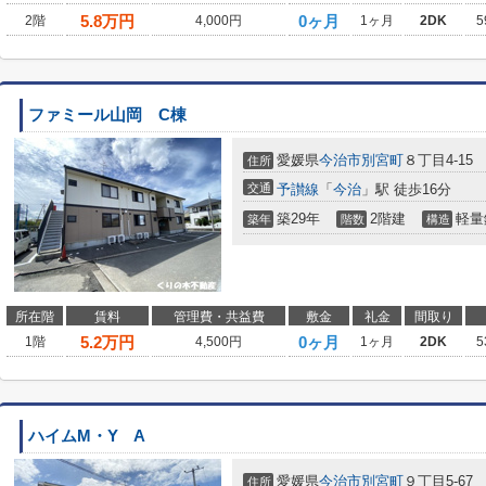
5.8
万円
0ヶ月
2階
4,000円
1ヶ月
2DK
5
ファミール山岡 C棟
愛媛県
今治市
別宮町
８丁目4-15
住所
交通
予讃線
「
今治
」駅 徒歩16分
築29年
2階建
軽量
築年
階数
構造
所在階
賃料
管理費・共益費
敷金
礼金
間取り
5.2
万円
0ヶ月
1階
4,500円
1ヶ月
2DK
5
ハイムM・Y A
愛媛県
今治市
別宮町
９丁目5-67
住所