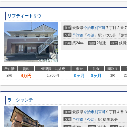
リフティートリウ
愛媛県
今治市
別宮町
７丁目２番
住所
交通
予讃線
「
今治
」駅 バス5分 「別
築24年
2階建
鉄骨
築年
階数
構造
所在階
賃料
管理費・共益費
敷金
礼金
間取り
4
万円
0ヶ月
0ヶ月
2階
1,700円
1R
2
ラ シャンテ
愛媛県
今治市
別宮町
９丁目４番
住所
交通
予讃線
「
今治
」駅 徒歩16分