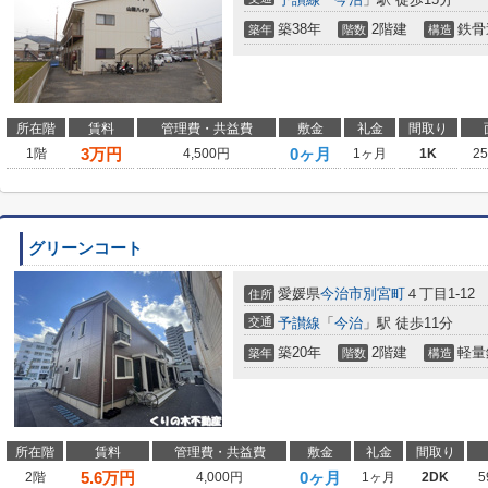
築38年
2階建
鉄骨
築年
階数
構造
所在階
賃料
管理費・共益費
敷金
礼金
間取り
3
万円
0ヶ月
1階
4,500円
1ヶ月
1K
2
グリーンコート
愛媛県
今治市
別宮町
４丁目1-12
住所
交通
予讃線
「
今治
」駅 徒歩11分
築20年
2階建
軽量
築年
階数
構造
所在階
賃料
管理費・共益費
敷金
礼金
間取り
5.6
万円
0ヶ月
2階
4,000円
1ヶ月
2DK
5