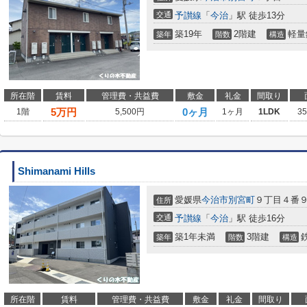
交通
予讃線
「
今治
」駅 徒歩13分
築19年
2階建
軽量
築年
階数
構造
所在階
賃料
管理費・共益費
敷金
礼金
間取り
5
万円
0ヶ月
1階
5,500円
1ヶ月
1LDK
3
Shimanami Hills
愛媛県
今治市
別宮町
９丁目４番
住所
交通
予讃線
「
今治
」駅 徒歩16分
築1年未満
3階建
築年
階数
構造
所在階
賃料
管理費・共益費
敷金
礼金
間取り