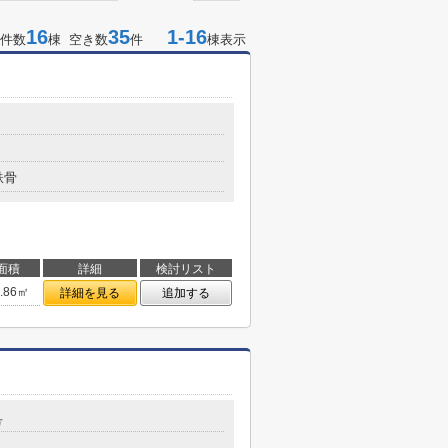
16
35
1-16
件数
棟 空き数
件
棟表示
鉄骨
面積
詳細
検討リスト
1.86㎡
詳細を見る
追加する
号