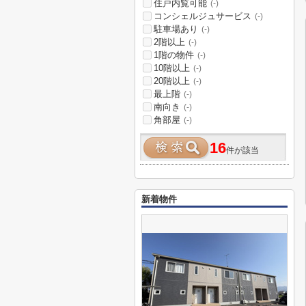
住戸内覧可能
(-)
コンシェルジュサービス
(-)
駐車場あり
(-)
2階以上
(-)
1階の物件
(-)
10階以上
(-)
20階以上
(-)
最上階
(-)
南向き
(-)
角部屋
(-)
16
件が該当
新着物件