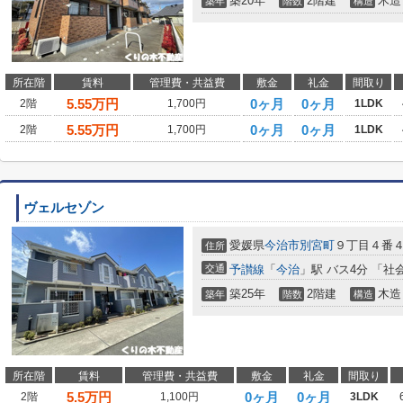
築20年
2階建
木造
築年
階数
構造
所在階
賃料
管理費・共益費
敷金
礼金
間取り
5.55
万円
0ヶ月
0ヶ月
2階
1,700円
1LDK
5.55
万円
0ヶ月
0ヶ月
2階
1,700円
1LDK
ヴェルセゾン
愛媛県
今治市
別宮町
９丁目４番
住所
交通
予讃線
「
今治
」駅 バス4分 「社
築25年
2階建
木造
築年
階数
構造
所在階
賃料
管理費・共益費
敷金
礼金
間取り
5.5
万円
0ヶ月
0ヶ月
2階
1,100円
3LDK