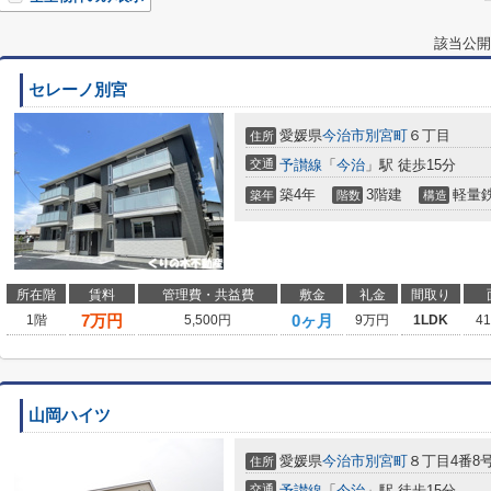
該当公開
セレーノ別宮
愛媛県
今治市
別宮町
６丁目
住所
交通
予讃線
「
今治
」駅 徒歩15分
築4年
3階建
軽量
築年
階数
構造
所在階
賃料
管理費・共益費
敷金
礼金
間取り
7
万円
0ヶ月
1階
5,500円
9万円
1LDK
4
山岡ハイツ
愛媛県
今治市
別宮町
８丁目4番8
住所
交通
予讃線
「
今治
」駅 徒歩15分