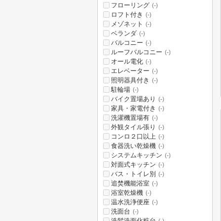
フローリング
(-)
ロフト付き
(-)
メゾネット
(-)
ベランダ
(-)
バルコニー
(-)
ルーフバルコニー
(-)
オール電化
(-)
エレベーター
(-)
照明器具付き
(-)
駐輪場
(-)
バイク置場あり
(-)
家具・家電付き
(-)
洗濯機置場有
(-)
外観タイル張り
(-)
コンロ２口以上
(-)
食器洗い乾燥機
(-)
システムキッチン
(-)
対面式キッチン
(-)
バス・トイレ別
(-)
追焚機能浴室
(-)
浴室乾燥機
(-)
温水洗浄便座
(-)
洗面台
(-)
洗髪洗面化粧台