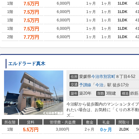
7.5
万円
1階
6,000円
1ヶ月
1ヶ月
1LDK
4
7.5
万円
1階
6,000円
1ヶ月
1ヶ月
1LDK
4
7.5
万円
1階
6,000円
1ヶ月
1ヶ月
1LDK
4
7.5
万円
1階
6,000円
1ヶ月
1ヶ月
1LDK
4
7.7
万円
2階
6,000円
1ヶ月
1ヶ月
1LDK
4
エルドラード真木
愛媛県
今治市
別宮町
８丁目4-52
住所
交通
予讃線
「
今治
」駅 徒歩17分
築20年
3階建
鉄筋
築年
階数
構造
今治駅から徒歩圏内のマンションタイプ
れたい場合は、お気軽に「くりの木不動
ズ...
所在階
賃料
管理費・共益費
敷金
礼金
間取り
5.5
万円
0ヶ月
1階
3,000円
2ヶ月
2LDK
5