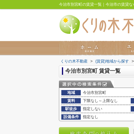
今治市別宮町の賃貸一覧｜今治市の賃貸な
くりの木不動産
>
(賃貸)地域から探す
>
今治市別宮町 賃貸一覧
地域
今治市別宮町
賃料
下限なし～上限なし
駅徒歩
指定しない
設備条件
指定なし