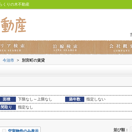
らくりの木不動産
今治市
>
別宮町の賃貸
面積
下限なし～上限なし
築年数
指定しない
間取り
指定なし
並び順：
空室物件のみ表示