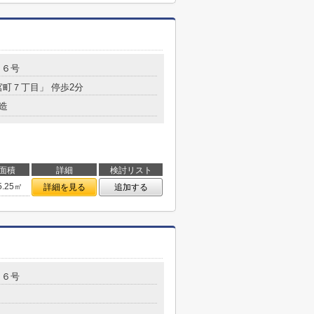
７６号
宮町７丁目」 停歩2分
造
面積
詳細
検討リスト
5.25㎡
詳細を見る
追加する
３６号