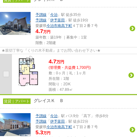
予讃線
「
今治
」駅 徒歩35分
予讃線
「
伊予富田
」駅 徒歩19分
愛媛県
今治市
南高下町
４丁目２番７号
4.7
万円
築年数：築19年 ｜募集中：
1室
階数：2階建
★親切丁寧な『くりの木不動産』までお問い合わせ下さい★
4.7
万
円
(管理費・共益費 1,700円)
敷：0ヶ月｜礼：1ヶ月
所在階：1階
間取り：2DK
面積：47.89㎡
グレイスＫ Ｂ
賃貸｜アパート
予讃線
「
今治
」駅 バス9分 「高下」 停歩8分
予讃線
「
伊予富田
」駅 徒歩22分
愛媛県
今治市
南高下町
４丁目２番７号
5.3
万円