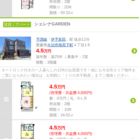
所在階：1階
間取り：2DK
面積：50.33㎡
シェレナGARDEN
賃貸｜アパート
予讃線
「
伊予富田
」駅 徒歩12分
愛媛県
今治市
南高下町
４丁目1-8
4.5
万円
築年数：築25年 ｜募集中：
2室
階数：3階建
オートロック付きの一人暮らしの1DKのお部屋です！他にも今治市エリア物件を
ご覧になられたい場合は、お気軽に「くりの木不動産」までご連絡ください。お
客様のニーズに合わせて物件を...
4.5
万
円
(管理費・共益費 4,000円)
敷：0万円｜礼：0ヶ月
所在階：2階
間取り：1DK
面積：34.02㎡
4.5
万
円
(管理費・共益費 4,000円)