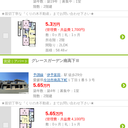
築年数：築19年 ｜募集中：
1室
階数：2階建
★親切丁寧な『くりの木不動産』までお問い合わせ下さい★
5.3
万
円
(管理費・共益費 1,700円)
敷：0ヶ月｜礼：1ヶ月
所在階：2階
間取り：2LDK
面積：58.48㎡
グレースガーデン南高下Ⅲ
賃貸｜アパート
予讃線
「
伊予富田
」駅 徒歩29分
愛媛県
今治市
南高下町
１丁目１番５３号
5.65
万円
築年数：築4年 ｜募集中：
1室
階数：2階建
★親切丁寧な『くりの木不動産』までお問い合わせ下さい★
5.65
万
円
(管理費・共益費 4,100円)
敷：0ヶ月｜礼：1ヶ月