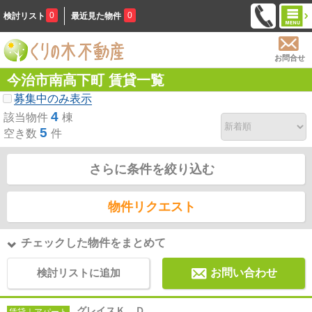
0
0
検討リスト
最近見た物件
お問合せ
今治市南高下町 賃貸一覧
募集中のみ表示
4
該当物件
棟
5
空き数
件
さらに条件を絞り込む
物件リクエスト
チェックした物件をまとめて
検討リストに追加
お問い合わせ
グレイスＫ Ｄ
賃貸｜アパート