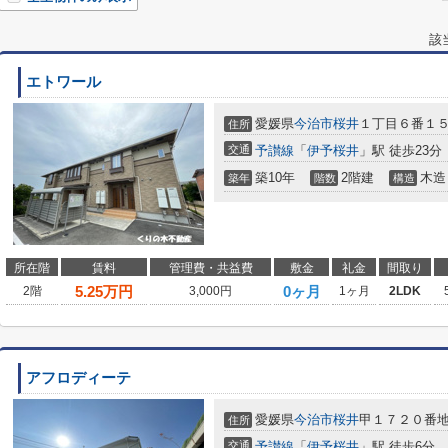
該
エトワール
愛媛県
今治市
桜井
１丁目６番１
住所
交通
予讃線
「
伊予桜井
」駅 徒歩23分
築10年
2階建
木造
築年
階数
構造
所在階
賃料
管理費・共益費
敷金
礼金
間取り
5.25
万円
0ヶ月
2階
3,000円
1ヶ月
2LDK
アフロディーテ
愛媛県
今治市
桜井
甲１７２０番
住所
交通
予讃線
「
伊予桜井
」駅 徒歩6分