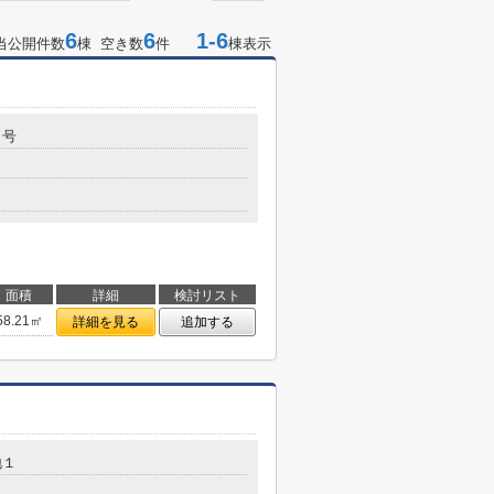
6
6
1-6
当公開件数
棟 空き数
件
棟表示
５号
面積
詳細
検討リスト
58.21㎡
詳細を見る
追加する
地１