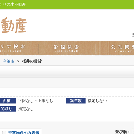
くりの木不動産
今治市
>
桜井の賃貸
面積
下限なし～上限なし
築年数
指定しない
間取り
指定なし
並び順：
空室物件のみ表示