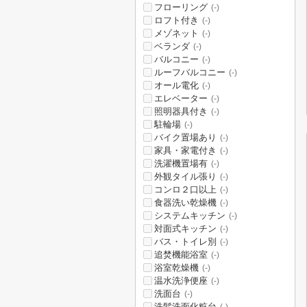
フローリング
(-)
ロフト付き
(-)
メゾネット
(-)
ベランダ
(-)
バルコニー
(-)
ルーフバルコニー
(-)
オール電化
(-)
エレベーター
(-)
照明器具付き
(-)
駐輪場
(-)
バイク置場あり
(-)
家具・家電付き
(-)
洗濯機置場有
(-)
外観タイル張り
(-)
コンロ２口以上
(-)
食器洗い乾燥機
(-)
システムキッチン
(-)
対面式キッチン
(-)
バス・トイレ別
(-)
追焚機能浴室
(-)
浴室乾燥機
(-)
温水洗浄便座
(-)
洗面台
(-)
洗髪洗面化粧台