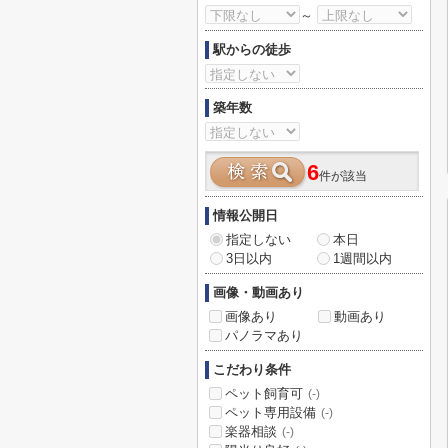
～
駅からの徒歩
築年数
6
件が該当
情報公開日
指定しない
本日
3日以内
1週間以内
画像・動画あり
画像あり
動画あり
パノラマあり
こだわり条件
ペット飼育可
(-)
ペット専用設備
(-)
楽器相談
(-)