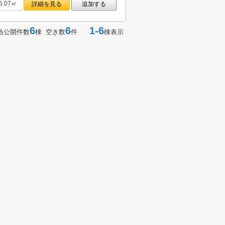
5.07㎡
詳細を見る
追加する
6
6
1-6
当公開件数
棟 空き数
件
棟表示