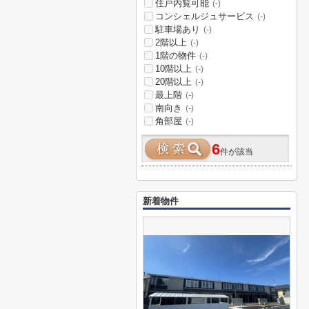
住戸内覧可能
(-)
コンシェルジュサービス
(-)
駐車場あり
(-)
2階以上
(-)
1階の物件
(-)
10階以上
(-)
20階以上
(-)
最上階
(-)
南向き
(-)
角部屋
(-)
6
件が該当
新着物件