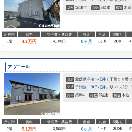
築18年
2階建
木造
築年
階数
構造
所在階
賃料
管理費・共益費
敷金
礼金
間取り
4.1
万円
0ヶ月
1階
4,100円
1ヶ月
2DK
4
アヴニール
愛媛県
今治市
桜井
１丁目１０番
住所
交通
予讃線
「
伊予桜井
」駅 バス2分 
築8年
2階建
木造
築年
階数
構造
所在階
賃料
管理費・共益費
敷金
礼金
間取り
5.1
万円
0ヶ月
2階
3,500円
1ヶ月
2LDK
5