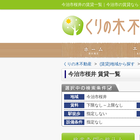
今治市桜井の賃貸一覧｜今治市の賃貸なら
くりの木不動産
>
(賃貸)地域から探す
>
今治市桜井 賃貸一覧
地域
今治市桜井
賃料
下限なし～上限なし
駅徒歩
指定しない
設備条件
指定なし