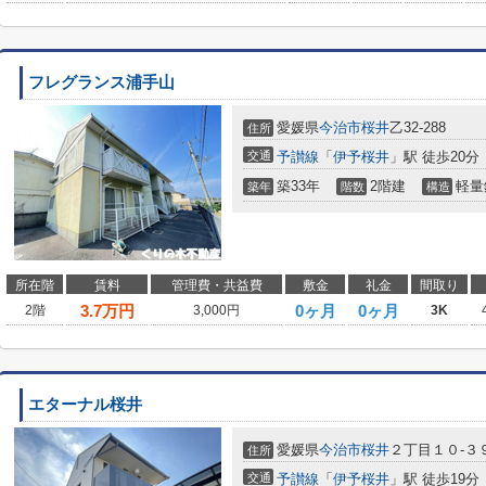
フレグランス浦手山
愛媛県
今治市
桜井
乙32-288
住所
交通
予讃線
「
伊予桜井
」駅 徒歩20分
築33年
2階建
軽量
築年
階数
構造
所在階
賃料
管理費・共益費
敷金
礼金
間取り
3.7
万円
0ヶ月
0ヶ月
2階
3,000円
3K
エターナル桜井
愛媛県
今治市
桜井
２丁目１０-３
住所
交通
予讃線
「
伊予桜井
」駅 徒歩19分