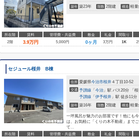
築23年
2階建
軽量
築年
階数
構造
所在階
賃料
管理費・共益費
敷金
礼金
間取り
3.9
万円
0ヶ月
2階
5,000円
3万円
1K
2
セジュール桜井 B棟
愛媛県
今治市
桜井
４丁目10-52
住所
交通
予讃線
「
今治
」駅 バス20分 「
予讃線
「
伊予桜井
」駅 徒歩11分
築16年
2階建
軽量
築年
階数
構造
一坪風呂が魅力のお部屋です！他にも今
は、お気軽に「くりの木不動産」までご
て...
所在階
賃料
管理費・共益費
敷金
礼金
間取り