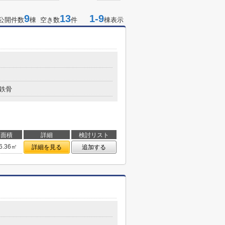
9
13
1-9
公開件数
棟 空き数
件
棟表示
鉄骨
面積
詳細
検討リスト
6.36㎡
詳細を見る
追加する