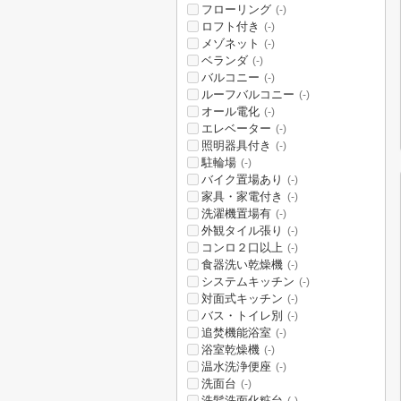
フローリング
(-)
ロフト付き
(-)
メゾネット
(-)
ベランダ
(-)
バルコニー
(-)
ルーフバルコニー
(-)
オール電化
(-)
エレベーター
(-)
照明器具付き
(-)
駐輪場
(-)
バイク置場あり
(-)
家具・家電付き
(-)
洗濯機置場有
(-)
外観タイル張り
(-)
コンロ２口以上
(-)
食器洗い乾燥機
(-)
システムキッチン
(-)
対面式キッチン
(-)
バス・トイレ別
(-)
追焚機能浴室
(-)
浴室乾燥機
(-)
温水洗浄便座
(-)
洗面台
(-)
洗髪洗面化粧台