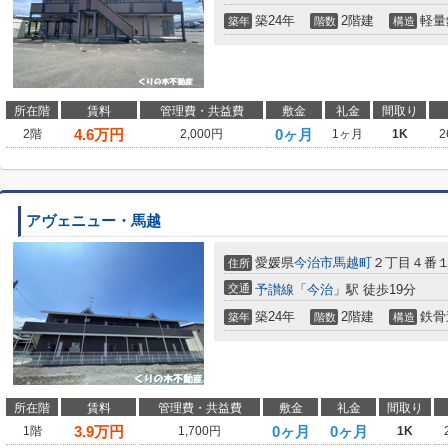
築24年
2階建
軽量
築年
階数
構造
所在階
賃料
管理費・共益費
敷金
礼金
間取り
4.6
万円
0ヶ月
2階
2,000円
1ヶ月
1K
2
アヴェニュー・馬越
愛媛県
今治市
馬越町
２丁目４番
住所
交通
予讃線
「
今治
」駅 徒歩19分
築24年
2階建
鉄骨
築年
階数
構造
所在階
賃料
管理費・共益費
敷金
礼金
間取り
3.9
万円
0ヶ月
0ヶ月
1階
1,700円
1K