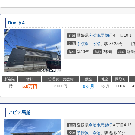
Due ♭4
愛媛県
今治市
馬越町
４丁目10-1
住所
交通
予讃線
「
今治
」駅 バス6分 「山
築19年
2階建
軽量
築年
階数
構造
所在階
賃料
管理費・共益費
敷金
礼金
間取り
5.8
万円
0ヶ月
1階
3,000円
1ヶ月
1LDK
4
アビテ馬越
愛媛県
今治市
馬越町
４丁目4-12
住所
交通
予讃線
「
今治
」駅 徒歩20分