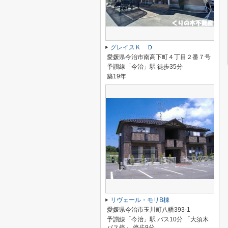
グレイスＫ Ｄ
愛媛県今治市南高下町４丁目２番７号
予讃線「今治」駅 徒歩35分
築19年
リヴェール・モリB棟
愛媛県今治市玉川町八幡393-1
予讃線「今治」駅 バス10分 「大須木
バス停」 停歩9分