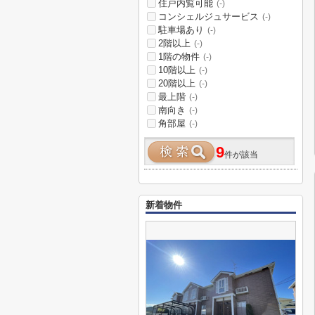
住戸内覧可能
(-)
コンシェルジュサービス
(-)
駐車場あり
(-)
2階以上
(-)
1階の物件
(-)
10階以上
(-)
20階以上
(-)
最上階
(-)
南向き
(-)
角部屋
(-)
9
件が該当
新着物件