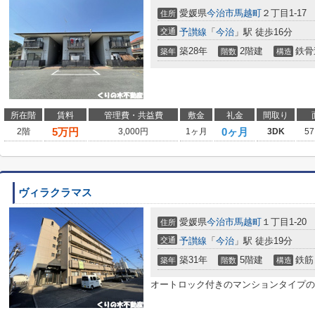
愛媛県
今治市
馬越町
２丁目1-17
住所
交通
予讃線
「
今治
」駅 徒歩16分
築28年
2階建
鉄骨
築年
階数
構造
所在階
賃料
管理費・共益費
敷金
礼金
間取り
5
万円
0ヶ月
2階
3,000円
1ヶ月
3DK
57
ヴィラクラマス
愛媛県
今治市
馬越町
１丁目1-20
住所
交通
予讃線
「
今治
」駅 徒歩19分
築31年
5階建
鉄筋
築年
階数
構造
オートロック付きのマンションタイプの3