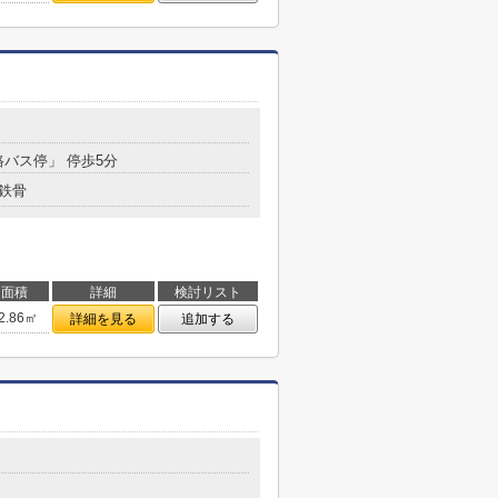
路バス停」 停歩5分
鉄骨
面積
詳細
検討リスト
2.86㎡
詳細を見る
追加する