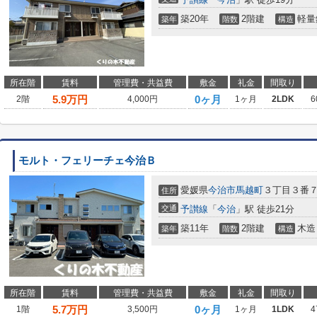
築20年
2階建
軽量
築年
階数
構造
所在階
賃料
管理費・共益費
敷金
礼金
間取り
5.9
万円
0ヶ月
2階
4,000円
1ヶ月
2LDK
6
モルト・フェリーチェ今治Ｂ
愛媛県
今治市
馬越町
３丁目３番
住所
交通
予讃線
「
今治
」駅 徒歩21分
築11年
2階建
木造
築年
階数
構造
所在階
賃料
管理費・共益費
敷金
礼金
間取り
5.7
万円
0ヶ月
1階
3,500円
1ヶ月
1LDK
4