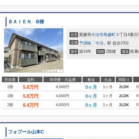
ＢＡＩＥＮ B棟
愛媛県
今治市
馬越町
３丁目4番22
住所
交通
予讃線
「
今治
」駅 徒歩23分
築19年
2階建
軽量
築年
階数
構造
所在階
賃料
管理費・共益費
敷金
礼金
間取り
5.8
万円
0ヶ月
1階
4,000円
1ヶ月
2LDK
5
5.8
万円
0ヶ月
1階
4,000円
1ヶ月
2LDK
5
6.4
万円
0ヶ月
2階
4,000円
1ヶ月
2LDK
5
フォブール山本C