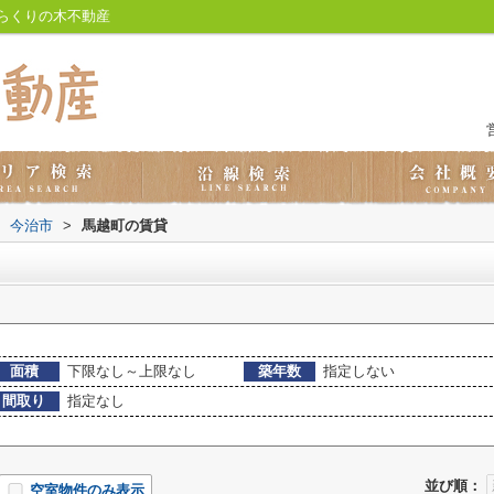
らくりの木不動産
今治市
>
馬越町の賃貸
面積
下限なし～上限なし
築年数
指定しない
間取り
指定なし
並び順：
空室物件のみ表示