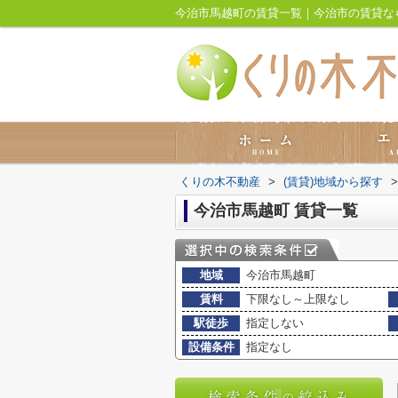
今治市馬越町の賃貸一覧｜今治市の賃貸な
くりの木不動産
>
(賃貸)地域から探す
>
今治市馬越町 賃貸一覧
地域
今治市馬越町
賃料
下限なし～上限なし
駅徒歩
指定しない
設備条件
指定なし