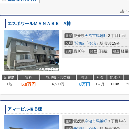
該当
エスポワールＭＡＮＡＢＥ A棟
愛媛県
今治市
馬越町
２丁目1-56
住所
交通
予讃線
「
今治
」駅 徒歩15分
築16年
2階建
軽量
築年
階数
構造
所在階
賃料
管理費・共益費
敷金
礼金
間取り
5.8
万円
0万円
1階
4,500円
1ヶ月
1LDK
5
アマービル桜 B棟
愛媛県
今治市
馬越町
３丁目1-46
住所
交通
予讃線
「
今治
」駅 徒歩19分