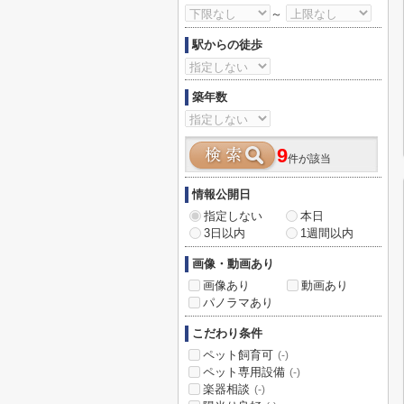
～
駅からの徒歩
築年数
9
件が該当
情報公開日
指定しない
本日
3日以内
1週間以内
画像・動画あり
画像あり
動画あり
パノラマあり
こだわり条件
ペット飼育可
(-)
ペット専用設備
(-)
楽器相談
(-)