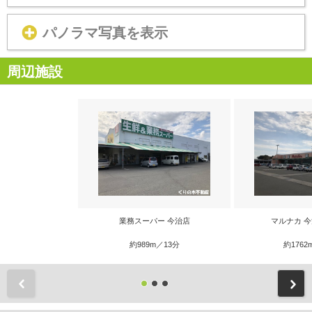
パノラマ写真を表示
周辺施設
業務スーパー 今治店
マルナカ 
約989m／13分
約1762
前