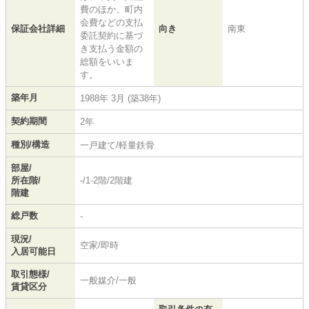
費のほか、町内
会費などの支払
保証会社詳細
向き
南東
委託契約に基づ
き支払う金額の
総額をいいま
す。
築年月
1988年 3月 (築38年)
契約期間
2年
種別/構造
一戸建て/軽量鉄骨
部屋/
所在階/
-/1-2階/2階建
階建
総戸数
-
現況/
空家/即時
入居可能日
取引態様/
一般媒介/一般
賃貸区分