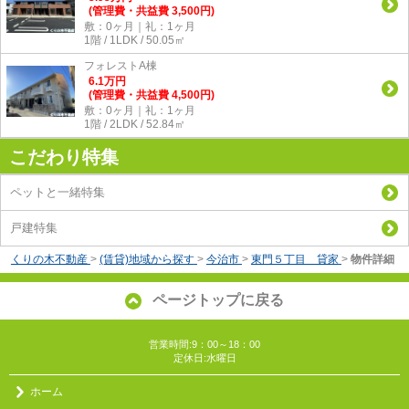
(管理費・共益費 3,500円)
敷：0ヶ月｜礼：1ヶ月
1階 / 1LDK / 50.05㎡
フォレストA棟
6.1
万
円
(管理費・共益費 4,500円)
敷：0ヶ月｜礼：1ヶ月
1階 / 2LDK / 52.84㎡
こだわり特集
ペットと一緒特集
戸建特集
くりの木不動産
>
(賃貸)地域から探す
>
今治市
>
東門５丁目 貸家
>
物件詳細
ページトップに戻る
営業時間:9：00～18：00
定休日:水曜日
ホーム