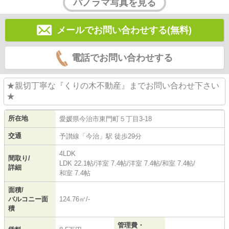
パノラマ写真を見る
メールでお問い合わせする(無料)
電話でお問い合わせする
★親切丁寧な『くりの木不動産』までお問い合わせ下さい
★
所在地
愛媛県
今治市
東門町
５丁目3-18
交通
予讃線
「
今治
」駅 徒歩29分
4LDK
間取り/
LDK 22.1帖
/
洋室 7.4帖
/
洋室 7.4帖
/
和室 7.4帖
/
詳細
和室 7.4帖
面積/
バルコニー面
124.76㎡/-
積
管理費・