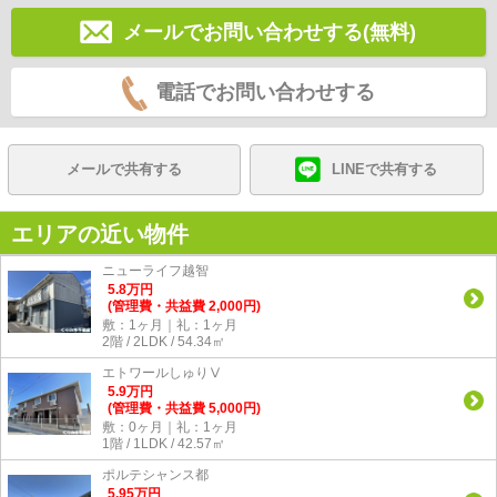
メールでお問い合わせする(無料)
電話でお問い合わせする
メールで共有する
LINEで共有する
エリアの近い物件
ニューライフ越智
5.8
万
円
(管理費・共益費 2,000円)
敷：1ヶ月｜礼：1ヶ月
2階 / 2LDK / 54.34㎡
エトワールしゅりⅤ
5.9
万
円
(管理費・共益費 5,000円)
敷：0ヶ月｜礼：1ヶ月
1階 / 1LDK / 42.57㎡
ポルテシャンス都
5.95
万
円