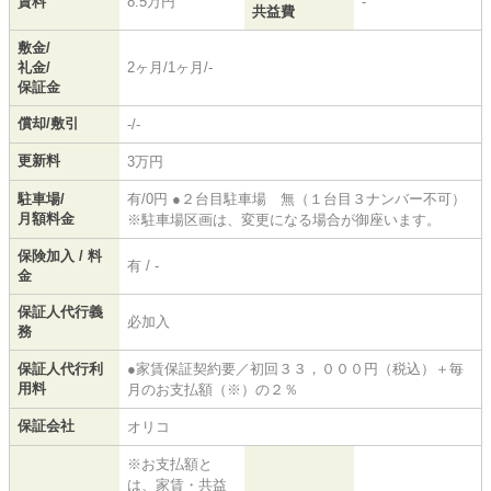
賃料
8.5万円
-
共益費
敷金/
礼金/
2ヶ月/1ヶ月/-
保証金
償却/敷引
-/-
更新料
3万円
駐車場/
有/0円 ●２台目駐車場 無（１台目３ナンバー不可）
月額料金
※駐車場区画は、変更になる場合が御座います。
保険加入 / 料
有 / -
金
保証人代行義
必加入
務
保証人代行利
●家賃保証契約要／初回３３，０００円（税込）＋毎
用料
月のお支払額（※）の２％
保証会社
オリコ
※お支払額と
は、家賃・共益