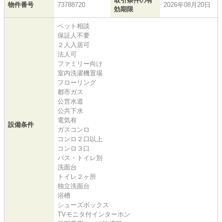
取引条件の有
物件番号
73788720
2026年08月20日
効期限
ペット相談
保証人不要
２人入居可
法人可
ファミリー向け
室内洗濯機置場
フローリング
都市ガス
公営水道
公共下水
電気有
設備条件
ガスコンロ
コンロ２口以上
コンロ３口
バス・トイレ別
洗面台
トイレ２ヶ所
独立洗面台
浴槽
シューズボックス
TVモニタ付インターホン