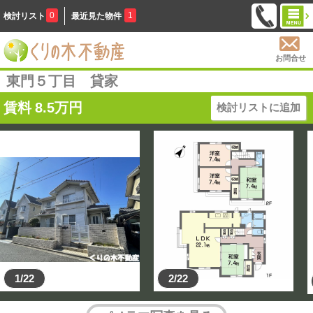
0
1
検討リスト
最近見た物件
お問合せ
東門５丁目 貸家
賃料
8.5
万円
検討リストに追加
1/22
2/22