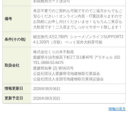
初期費用カード決済可
来店不要でのご契約も可能ですのでご遠方からでもご
安心ください！オンライン内見・IT重説承りますので
備考
お気軽にお申し付けくださいませ！もちろんご来店も
大歓迎です！ご入居までしっかりサポート致します！
鍵交換代:4万2,790円 シャーメゾンライフSUPPORT2
条件(その他)
4:1,320円（月額） ペット室外犬飼育可能
株式会社くりの木不動産
愛媛県今治市南高下町2丁目1番40号 アラチェル 102
TEL:0898-52-8475
取扱会社
愛媛県知事 (2) 第5615号
公益社団法人愛媛県宅地建物取引業協会
公益社団法人全国宅地建物取引業保証協会
情報更新日
2026年08月06日
更新予定日
2026年08月20日
情報の見方