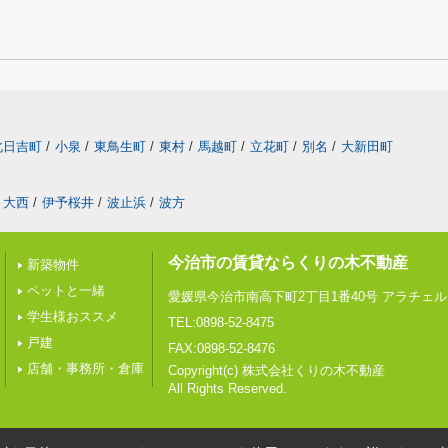
北日吉町
/
小泉
/
東鳥生町
/
東村
/
馬越町
/
立花町
/
別名
/
大新田町
大西
/
伊予桜井
/
波止浜
/
波方
今治市の賃貸ならくりの木不動産
新築物件
ペットと一緒
愛媛県今治市南高下町2丁目1番40号 アラチェル 
学生様おススメ
TEL:0898-52-8475
戸建
FAX:0898-52-8476
店舗・事務所・倉庫
Copyright(c) 株式会社くりの木不動産
All Rights Reserved.