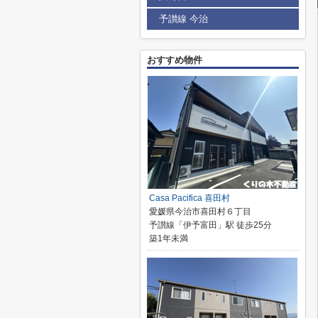
予讃線 今治
おすすめ物件
Casa Pacifica 喜田村
愛媛県今治市喜田村６丁目
予讃線「伊予富田」駅 徒歩25分
築1年未満