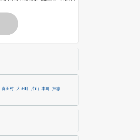
す
喜田村
大正町
片山
本町
拝志