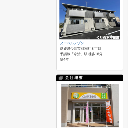
ヌーベルメゾン
愛媛県今治市別宮町８丁目
予讃線「今治」駅 徒歩18分
築4年