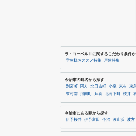
ラ・コーベルⅡに関するこだわり条件か
学生様おススメ特集
戸建特集
今治市の町名から探す
別宮町
阿方
北日吉町
小泉
東村
東
東村南
河南町
延喜
北高下町
桜井
今治市にある駅から探す
伊予桜井
伊予富田
今治
波止浜
波方