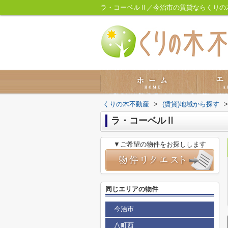
ラ・コーベルⅡ／今治市の賃貸ならくりの
くりの木不動産
>
(賃貸)地域から探す
>
ラ・コーベルⅡ
▼ご希望の物件をお探しします
同じエリアの物件
今治市
八町西