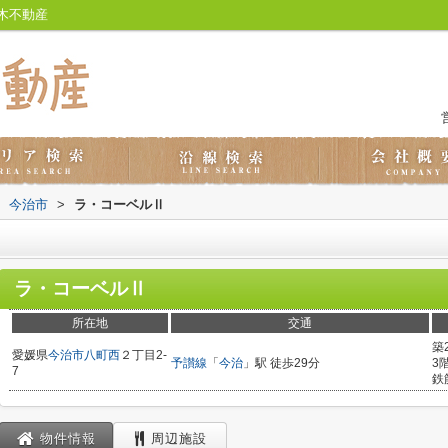
木不動産
今治市
>
ラ・コーベルⅡ
ラ・コーベルⅡ
所在地
交通
築
愛媛県
今治市
八町西
２丁目2-
予讃線
「
今治
」駅 徒歩29分
3
7
鉄
物件情報
周辺施設