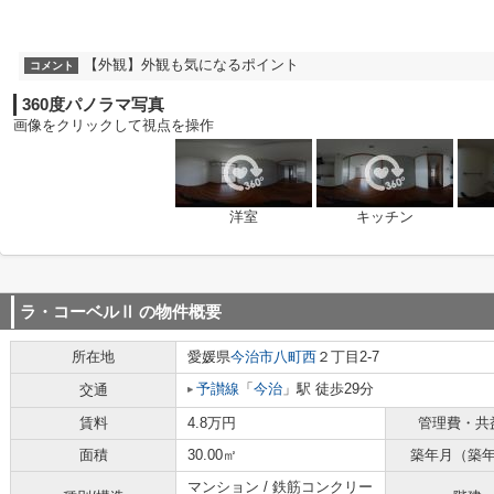
【外観】外観も気になるポイント
コメント
360度パノラマ写真
画像をクリックして視点を操作
洋室
キッチン
ラ・コーベルⅡ
の物件概要
所在地
愛媛県
今治市
八町西
２丁目2-7
予讃線
「
今治
」駅 徒歩29分
交通
賃料
4.8万円
管理費・共
面積
30.00㎡
築年月（築
マンション / 鉄筋コンクリー