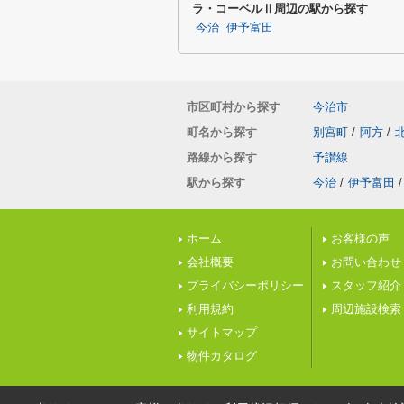
ラ・コーベルⅡ周辺の駅から探す
今治
伊予富田
市区町村から探す
今治市
町名から探す
別宮町
/
阿方
/
路線から探す
予讃線
駅から探す
今治
/
伊予富田
/
ホーム
お客様の声
会社概要
お問い合わせ
プライバシーポリシー
スタッフ紹介
利用規約
周辺施設検索
サイトマップ
物件カタログ