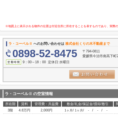
※地図上に表示される物件の位置は付近住所に所在することを表すものであり、実際
ラ・コーベルⅡ
へのお問い合わせは
株式会社くりの木不動産まで
0898-52-8475
〒794-0811
愛媛県今治市南高下町2丁
9：00～18：00 定休日:水曜日
ラ・コーベルⅡ
の空室情報
所在階
賃料
管理費・共益費
敷金/礼金/保証金/償却/敷引
3階
4.8万円
2,000円
/
/
/
/
1ヶ月
1ヶ月
-
-
-