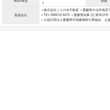
種別/構造
階建
ト
株式会社くりの木不動産
愛媛県今治市南高下町
TEL:0898-52-8475
愛媛県知事 (2) 第5615号
取扱会社
公益社団法人愛媛県宅地建物取引業協会、公