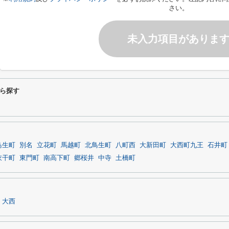
さい。
未入力項目がありま
ら探す
鳥生町
別名
立花町
馬越町
北鳥生町
八町西
大新田町
大西町九王
石井町
衣干町
東門町
南高下町
郷桜井
中寺
土橋町
大西