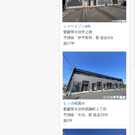
シャーメゾンwill
愛媛県今治市上徳
予讃線「伊予富田」駅 徒歩2分
築17年
ヒッポ祇園Ⅲ
愛媛県今治市祇園町２丁目
予讃線「今治」駅 徒歩23分
築2年