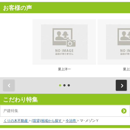
お客様の声
栗上洋一
栗上
前
こだわり特集
戸建特集
くりの木不動産
>
(賃貸)地域から探す
>
今治市
>
マ･メゾンＹ