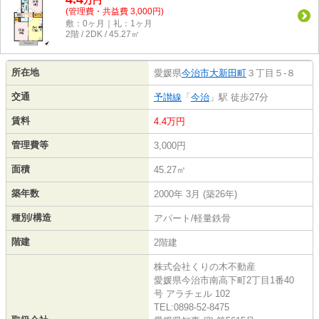
万
円
(管理費・共益費 3,000円)
敷：0ヶ月｜礼：1ヶ月
2階 / 2DK / 45.27㎡
所在地
愛媛県
今治市
大新田町
３丁目５-８
交通
予讃線
「
今治
」駅 徒歩27分
賃料
4.4万円
管理費等
3,000円
面積
45.27㎡
築年数
2000年 3月 (築26年)
種別/構造
アパート/軽量鉄骨
階建
2階建
株式会社くりの木不動産
愛媛県今治市南高下町2丁目1番40
号 アラチェル 102
TEL:0898-52-8475