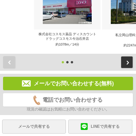
株式会社コスモス薬品 ディスカウント
私立岡山理科
ドラッグコスモス今治石井店
約1078m／14分
約2247
前
メールでお問い合わせする(無料)
電話でお問い合わせする
現況の確認はお気軽にお問い合わせください。
メールで共有する
LINEで共有する