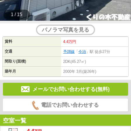
1 / 15
パノラマ写真を見る
賃料
4.4万円
交通
予讃線
「
今治
」駅 徒歩27分
間取り(面積)
2DK(45.27㎡)
築年月
2000年 3月(築26年)
メールでお問い合わせする(無料)
電話でお問い合わせする
空室一覧
4.4