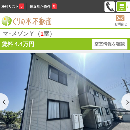
0
0
検討リスト
最近見た物件
お問合せ
マ･メゾンＹ（
1
室）
賃料
4.4万円
空室情報を確認