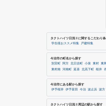
タクトハイツ日浅Ⅱに関するこだわり条
学生様おススメ特集
戸建特集
今治市の町名から探す
別宮町
阿方
北日吉町
小泉
東村
東
東村南
河南町
延喜
北高下町
桜井
今治市にある駅から探す
伊予桜井
伊予富田
今治
波止浜
波方
タクトハイツ日浅Ⅱ周辺の駅から探す