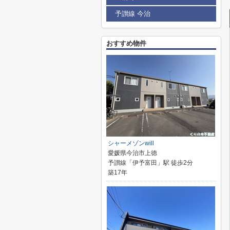
予讃線 今治
おすすめ物件
シャーメゾンwill
愛媛県今治市上徳
予讃線「伊予富田」駅 徒歩2分
築17年