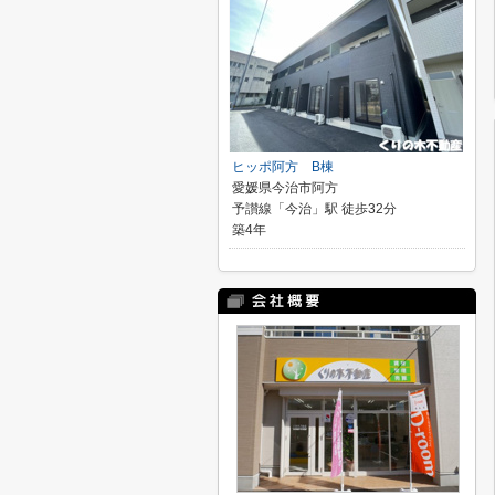
ヒッポ阿方 B棟
愛媛県今治市阿方
予讃線「今治」駅 徒歩32分
築4年