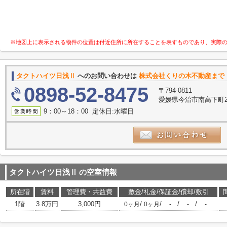
※地図上に表示される物件の位置は付近住所に所在することを表すものであり、実際
タクトハイツ日浅Ⅱ
へのお問い合わせは
株式会社くりの木不動産まで
0898-52-8475
〒794-0811
愛媛県今治市南高下町2丁
9：00～18：00 定休日:水曜日
タクトハイツ日浅Ⅱ
の空室情報
所在階
賃料
管理費・共益費
敷金/礼金/保証金/償却/敷引
1階
3.8万円
3,000円
/
/
/
/
0ヶ月
0ヶ月
-
-
-