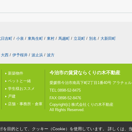
北日吉町
/
小泉
/
東鳥生町
/
東村
/
馬越町
/
立花町
/
別名
/
大新田町
大西
/
伊予桜井
/
波止浜
/
波方
今治市の賃貸ならくりの木不動産
新築物件
ペットと一緒
愛媛県今治市南高下町2丁目1番40号 アラチェル 
学生様おススメ
TEL:0898-52-8475
戸建
FAX:0898-52-8476
店舗・事務所・倉庫
Copyright(c) 株式会社くりの木不動産
All Rights Reserved.
を目的として、クッキー（Cookie）を使用しています。
詳しくは、