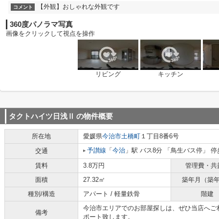
【外観】おしゃれな外観です
コメント
360度パノラマ写真
画像をクリックして視点を操作
リビング
キッチン
タクトハイツ日浅Ⅱ
の物件概要
所在地
愛媛県
今治市
土橋町
１丁目8番6号
予讃線
「
今治
」駅 バス8分 「鳥生バス停」 停
交通
賃料
3.8万円
管理費・共
面積
27.32㎡
築年月（築
種別/構造
アパート / 軽量鉄骨
階建
今治市エリアでのお部屋探しは、ぜひ当店へご
備考
ポート致します。