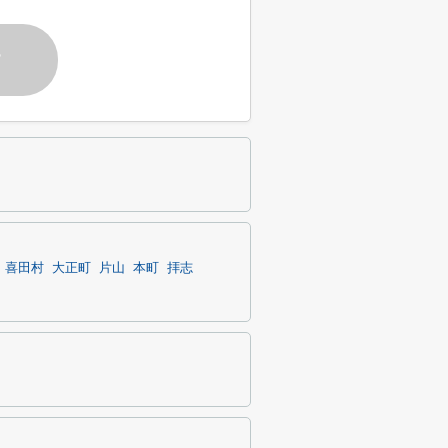
す
喜田村
大正町
片山
本町
拝志