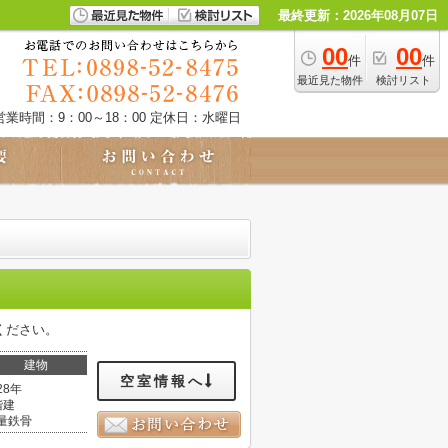
最終更新：2026年08月07日
00
00
件
件
最近見た物件
検討リスト
営業時間：9：00～18：00
定休日：水曜日
ください。
建物
空室情報へ
28年
階建
量鉄骨