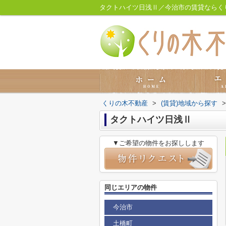
タクトハイツ日浅Ⅱ／今治市の賃貸ならく
くりの木不動産
>
(賃貸)地域から探す
>
タクトハイツ日浅Ⅱ
▼ご希望の物件をお探しします
同じエリアの物件
今治市
土橋町