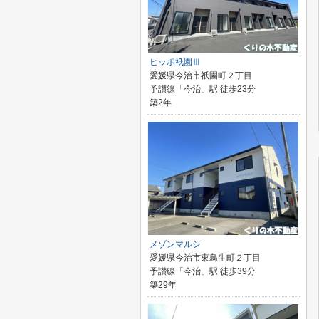
ヒッポ祇園Ⅲ
愛媛県今治市祇園町２丁目
予讃線「今治」駅 徒歩23分
築2年
メゾンマルシ
愛媛県今治市東鳥生町２丁目
予讃線「今治」駅 徒歩39分
築29年