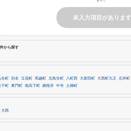
未入力項目がありま
件から探す
鳥生町
別名
立花町
馬越町
北鳥生町
八町西
大新田町
大西町九王
石井町
衣干町
東門町
南高下町
郷桜井
中寺
土橋町
大西