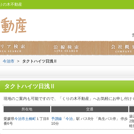
りの木不動産
今治市
>
タクトハイツ日浅Ⅱ
タクトハイツ日浅Ⅱ
現地のご案内も可能ですので、「くりの木不動産」へお気軽にお申し付け
所在地
交通
築
愛媛県
今治市
土橋町
１丁目8
予讃線
「
今治
」駅 バス8分 「鳥生バス停」 停歩
2
番6号
10分
軽