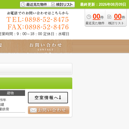
最終更新：2026年08月09日
00
00
件
件
最近見た物件
検討リスト
営業時間：9：00～18：00
定休日：水曜日
建物
空室情報へ
26年
階建
量鉄骨