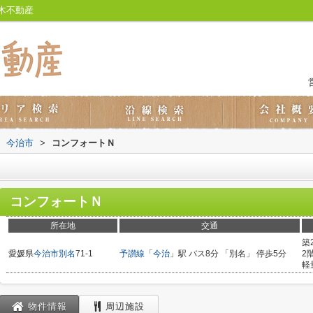
木不動産
今治市
>
コンフォートＮ
コンフォートＮ
所在地
交通
築
愛媛県
今治市
別名
71-1
予讃線
「
今治
」駅 バス8分 「別名」 停歩5分
2
軽
物件情報
周辺施設