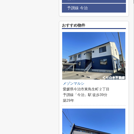
予讃線 今治
おすすめ物件
メゾンマルシ
愛媛県今治市東鳥生町２丁目
予讃線「今治」駅 徒歩39分
築29年