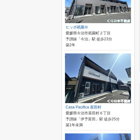
ヒッポ祇園Ⅲ
愛媛県今治市祇園町２丁目
予讃線「今治」駅 徒歩23分
築2年
Casa Pacifica 喜田村
愛媛県今治市喜田村６丁目
予讃線「伊予富田」駅 徒歩25分
築1年未満