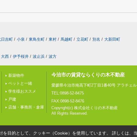
北日吉町
/
小泉
/
東鳥生町
/
東村
/
馬越町
/
立花町
/
別名
/
大新田町
大西
/
伊予桜井
/
波止浜
/
波方
今治市の賃貸ならくりの木不動産
新築物件
ペットと一緒
愛媛県今治市南高下町2丁目1番40号 アラチェル 
学生様おススメ
TEL:0898-52-8475
戸建
FAX:0898-52-8476
店舗・事務所・倉庫
Copyright(c) 株式会社くりの木不動産
All Rights Reserved.
を目的として、クッキー（Cookie）を使用しています。
詳しくは、