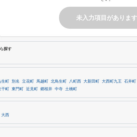
未入力項目がありま
ら探す
鳥生町
別名
立花町
馬越町
北鳥生町
八町西
大新田町
大西町九王
石井町
衣干町
東門町
近見町
郷桜井
中寺
土橋町
大西