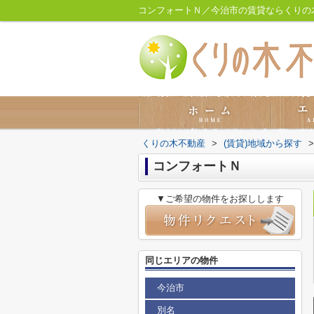
コンフォートＮ／今治市の賃貸ならくりの
くりの木不動産
>
(賃貸)地域から探す
>
コンフォートＮ
▼ご希望の物件をお探しします
同じエリアの物件
今治市
別名