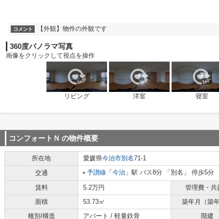
【外観】物件の外観です
コメント
360度パノラマ写真
画像をクリックして視点を操作
リビング
洋室
寝室
コンフォートＮ
の物件概要
所在地
愛媛県
今治市
別名
71-1
予讃線
「
今治
」駅 バス8分 「別名」 停歩5分
交通
賃料
5.2万円
管理費・共
面積
53.73㎡
築年月（築
種別/構造
アパート / 軽量鉄骨
階建