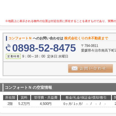
※地図上に表示される物件の位置は付近住所に所在することを表すものであり、実際
コンフォートＮ
へのお問い合わせは
株式会社くりの木不動産まで
0898-52-8475
〒794-0811
愛媛県今治市南高下町2丁
9：00～18：00 定休日:水曜日
コンフォートＮ
の空室情報
所在階
賃料
管理費・共益費
敷金/礼金/保証金/償却/敷引
2階
5.2万円
4,500円
/
/
/
/
0ヶ月
1ヶ月
-
-
-