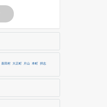
す
喜田村
大正町
片山
本町
拝志