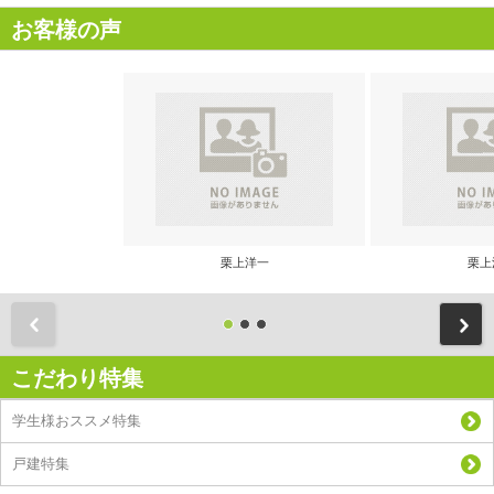
お客様の声
栗上洋一
栗上
前
こだわり特集
学生様おススメ特集
戸建特集