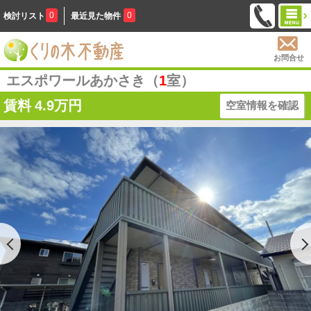
0
0
検討リスト
最近見た物件
お問合せ
エスポワールあかさき（
1
室）
賃料
4.9万円
空室情報を確認