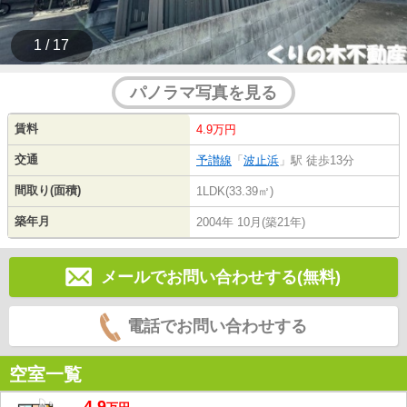
1 / 17
パノラマ写真を見る
賃料
4.9万円
交通
予讃線
「
波止浜
」駅 徒歩13分
間取り(面積)
1LDK(33.39㎡)
築年月
2004年 10月(築21年)
メールでお問い合わせする(無料)
電話でお問い合わせする
空室一覧
4.9