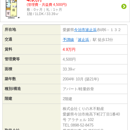
万
円
(管理費・共益費 4,500円)
敷：0ヶ月｜礼：1ヶ月
1階 / 1LDK / 33.39㎡
所在地
愛媛県
今治市
波止浜
赤碕6－１３２
交通
予讃線
「
波止浜
」駅 徒歩13分
賃料
4.9万円
管理費等
4,500円
面積
33.39㎡
築年数
2004年 10月 (築21年)
種別/構造
アパート/軽量鉄骨
階建
2階建
株式会社くりの木不動産
愛媛県今治市南高下町2丁目1番40
号 アラチェル 102
TEL:0898-52-8475