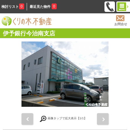
0
0
検討リスト
最近見た物件
お問合せ
伊予銀行今治南支店
前
次
画像タップで拡大表示【
1
/1】