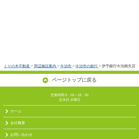
くりの木不動産
>
周辺施設案内
>
今治市
>
今治市の銀行
>
伊予銀行今治南支店
ページトップに戻る
営業時間:9：00～18：00
定休日:水曜日
ホーム
会社概要
お問い合わせ