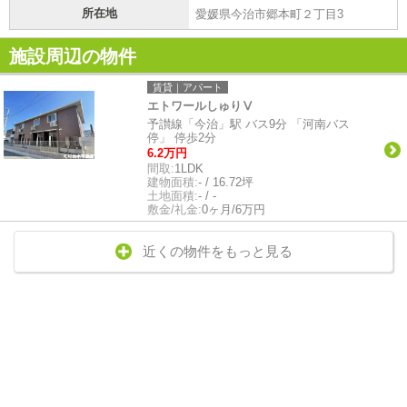
所在地
愛媛県今治市郷本町２丁目3
施設周辺の物件
賃貸｜アパート
エトワールしゅりⅤ
予讃線「今治」駅 バス9分 「河南バス
停」 停歩2分
6.2万円
間取:
1LDK
建物面積:
- / 16.72坪
土地面積:
- / -
敷金/礼金:
0ヶ月/6万円
近くの物件をもっと見る