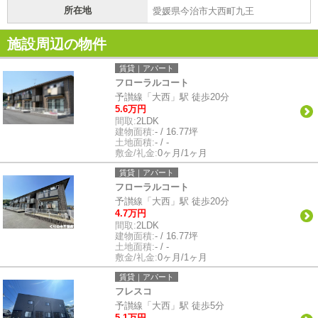
所在地
愛媛県今治市大西町九王
施設周辺の物件
賃貸｜アパート
フローラルコート
予讃線「大西」駅 徒歩20分
5.6万円
間取:
2LDK
建物面積:
- / 16.77坪
土地面積:
- / -
敷金/礼金:
0ヶ月/1ヶ月
賃貸｜アパート
フローラルコート
予讃線「大西」駅 徒歩20分
4.7万円
間取:
2LDK
建物面積:
- / 16.77坪
土地面積:
- / -
敷金/礼金:
0ヶ月/1ヶ月
賃貸｜アパート
フレスコ
予讃線「大西」駅 徒歩5分
5.1万円