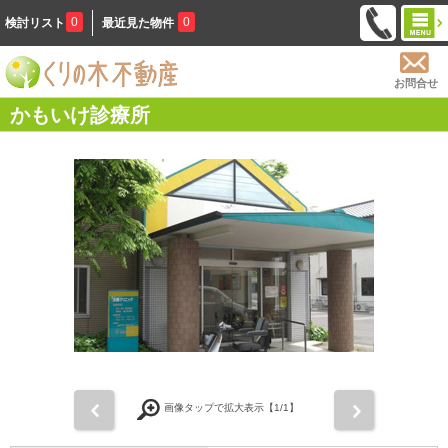
0
0
検討リスト
最近見た物件
お問合せ
かもいけ診療所
前
次
画像タップで拡大表示【
1
/1】