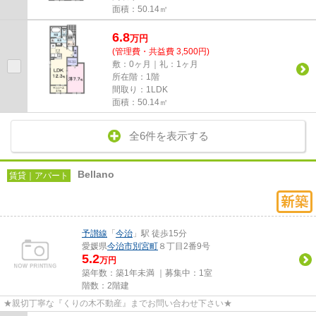
面積：50.14㎡
6.8
万
円
(管理費・共益費 3,500円)
敷：0ヶ月｜礼：1ヶ月
所在階：1階
間取り：1LDK
面積：50.14㎡
全6件を表示する
Bellano
賃貸｜アパート
予讃線
「
今治
」駅 徒歩15分
愛媛県
今治市
別宮町
８丁目2番9号
5.2
万円
築年数：築1年未満 ｜募集中：
1室
階数：2階建
★親切丁寧な『くりの木不動産』までお問い合わせ下さい★