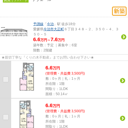
予讃線
「
今治
」駅 徒歩18分
愛媛県
今治市
大正町
６丁目３４８－２、３５０－４、３
５０－５
6.6
7.6
万円～
万円
築年数：予定 ｜募集中：
6室
階数：2階建
★親切丁寧な『くりの木不動産』までお問い合わせ下さい★
6.6
万
円
(管理費・共益費 3,500円)
敷：0ヶ月｜礼：1ヶ月
所在階：1階
間取り：1LDK
面積：50.14㎡
6.6
万
円
(管理費・共益費 3,500円)
敷：0ヶ月｜礼：1ヶ月
所在階：1階
間取り：1LDK