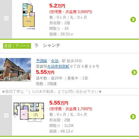
5.2
万
円
(管理費・共益費 3,000円)
敷：0ヶ月｜礼：0ヶ月
所在階：1階
間取り：1K
面積：28.51㎡
ラ シャンテ
賃貸｜アパート
予讃線
「
今治
」駅 徒歩16分
愛媛県
今治市
別宮町
９丁目４番３６号
5.55
万円
築年数：築20年 ｜募集中：
1室
階数：2階建
★親切丁寧な『くりの木不動産』までお問い合わせ下さい★
5.55
万
円
(管理費・共益費 1,700円)
敷：0ヶ月｜礼：0ヶ月
所在階：2階
間取り：1LDK
面積：48.12㎡