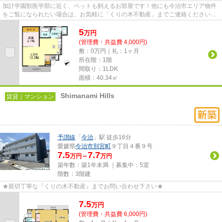
加計学園獣医学部に近く、ペットも飼えるお部屋です！他にも今治市エリア物件
をご覧になられたい場合は、お気軽に「くりの木不動産」までご連絡ください。
お客様のニーズに合わせて物...
5
万
円
(管理費・共益費 4,000円)
敷：0万円｜礼：1ヶ月
所在階：1階
間取り：1LDK
面積：40.34㎡
Shimanami Hills
賃貸｜マンション
予讃線
「
今治
」駅 徒歩16分
愛媛県
今治市
別宮町
９丁目４番９号
7.5
7.7
万円～
万円
築年数：築1年未満 ｜募集中：
5室
階数：3階建
★親切丁寧な『くりの木不動産』までお問い合わせ下さい★
7.5
万
円
(管理費・共益費 6,000円)