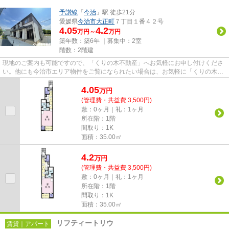
予讃線
「
今治
」駅 徒歩21分
愛媛県
今治市
大正町
７丁目１番４２号
4.05
4.2
万円～
万円
築年数：築6年 ｜募集中：
2室
階数：2階建
現地のご案内も可能ですので、「くりの木不動産」へお気軽にお申し付けくださ
い。他にも今治市エリア物件をご覧になられたい場合は、お気軽に「くりの木不
動産」までご連絡ください。...
4.05
万
円
(管理費・共益費 3,500円)
敷：0ヶ月｜礼：1ヶ月
所在階：1階
間取り：1K
面積：35.00㎡
4.2
万
円
(管理費・共益費 3,500円)
敷：0ヶ月｜礼：1ヶ月
所在階：1階
間取り：1K
面積：35.00㎡
リフティートリウ
賃貸｜アパート