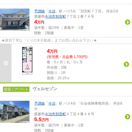
予讃線
「
今治
」駅 バス5分 「別宮町７丁目」 停歩2分
愛媛県
今治市
別宮町
７丁目２番７６号
4
万円
築年数：築24年 ｜募集中：
1室
階数：2階建
★親切丁寧な『くりの木不動産』までお問い合わせ下さい★
4
万
円
(管理費・共益費 1,700円)
敷：0ヶ月｜礼：0ヶ月
所在階：2階
間取り：1R
面積：25.25㎡
ヴェルセゾン
賃貸｜アパート
予讃線
「
今治
」駅 バス4分 「社会保険事務所前」 停歩8
分
愛媛県
今治市
別宮町
９丁目４番４８号
5.5
万円
築年数：築25年 ｜募集中：
1室
階数：2階建