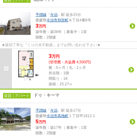
予讃線
「
今治
」駅 徒歩15分
愛媛県
今治市
別宮町
８丁目4番8号
3
万円
築年数：築38年 ｜募集中：
1室
階数：2階建
★親切丁寧な『くりの木不動産』までお問い合わせ下さい★
3
万
円
(管理費・共益費 4,500円)
敷：0ヶ月｜礼：1ヶ月
所在階：1階
間取り：1K
面積：25.27㎡
ドゥ・キーマ
賃貸｜アパート
予讃線
「
今治
」駅 徒歩17分
愛媛県
今治市
高地町
１丁目甲1812-1
5
万円
築年数：築17年 ｜募集中：
1室
階数：2階建