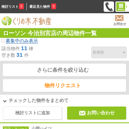
0
0
検討リスト
最近見た物件
お問合せ
ローソン 今治別宮店の周辺物件一覧
募集中のみ表示
11
該当物件
棟
31
空き数
件
さらに条件を絞り込む
物件リクエスト
チェックした物件をまとめて
検討リストに追加
お問い合わせ
山岡ハイツ
賃貸｜アパート