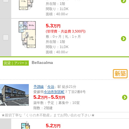
所在階：1階
間取り：1LDK
面積：40.00㎡
5.3
万
円
(管理費・共益費 3,500円)
敷：0ヶ月｜礼：1ヶ月
所在階：1階
間取り：1LDK
面積：40.00㎡
Bellacalma
賃貸｜アパート
予讃線
「
今治
」駅 徒歩21分
愛媛県
今治市
別宮町
７丁目2番8号
5.2
5.5
万円～
万円
築年数：予定 ｜募集中：
10室
階数：2階建
★親切丁寧な『くりの木不動産』までお問い合わせ下さい★
5.2
万
円