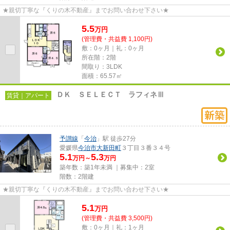
★親切丁寧な『くりの木不動産』までお問い合わせ下さい★
5.5
万
円
(管理費・共益費 1,100円)
敷：0ヶ月｜礼：0ヶ月
所在階：2階
間取り：3LDK
面積：65.57㎡
ＤＫ ＳＥＬＥＣＴ ラフィネⅢ
賃貸｜アパート
予讃線
「
今治
」駅 徒歩27分
愛媛県
今治市
大新田町
３丁目３番３４号
5.1
5.3
万円～
万円
築年数：築1年未満 ｜募集中：
2室
階数：2階建
★親切丁寧な『くりの木不動産』までお問い合わせ下さい★
5.1
万
円
(管理費・共益費 3,500円)
敷：0ヶ月｜礼：1ヶ月