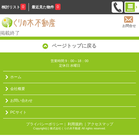
0
0
検討リスト
最近見た物件
お問合せ
掲載終了
ページトップに戻る
営業時間:9：00～18：00
定休日:水曜日
ホーム
会社概要
お問い合わせ
PCサイト
プライバシーポリシー
利用規約
｜アクセスマップ
｜
Copyright(c) 株式会社くりの木不動産 All rights reserved.