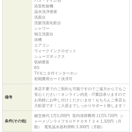
バス・トイレ別
浴室乾燥機
温水洗浄便座
洗面台
洗髪洗面化粧台
シャワー
独立洗面台
浴槽
エアコン
ウォークインクロゼット
シューズボックス
収納豊富
BS
TVモニタ付インターホン
初期費用カード決済可
来店不要でのご契約も可能ですのでご遠方からでもご
安心ください！オンライン内見・IT重説承りますので
備考
お気軽にお申し付けくださいませ！もちろんご来店も
大歓迎です！ご入居までしっかりサポート致します！
鍵交換代:1万3,200円 室内清掃費用:11万5,720円 シ
条件(その他)
ャーメゾンライフＳＵＰＰＯＲＴ２４:1,320円（月
額） 電気温水器利用料:3,300円（月額）