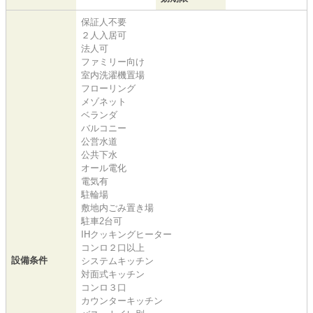
保証人不要
２人入居可
法人可
ファミリー向け
室内洗濯機置場
フローリング
メゾネット
ベランダ
バルコニー
公営水道
公共下水
オール電化
電気有
駐輪場
敷地内ごみ置き場
駐車2台可
IHクッキングヒーター
コンロ２口以上
設備条件
システムキッチン
対面式キッチン
コンロ３口
カウンターキッチン