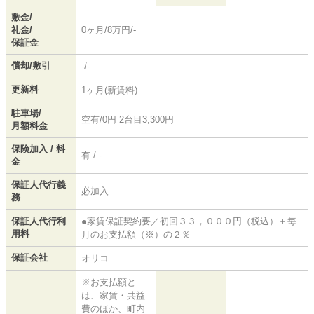
敷金/
礼金/
0ヶ月/8万円/-
保証金
償却/敷引
-/-
更新料
1ヶ月(新賃料)
駐車場/
空有/0円 2台目3,300円
月額料金
保険加入 / 料
有 / -
金
保証人代行義
必加入
務
保証人代行利
●家賃保証契約要／初回３３，０００円（税込）＋毎
用料
月のお支払額（※）の２％
保証会社
オリコ
※お支払額と
は、家賃・共益
費のほか、町内