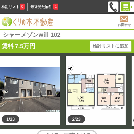
0
1
検討リスト
最近見た物件
お問合せ
シャーメゾンwill 102
賃料
7.5
万円
検討リストに追加
1/23
2/23