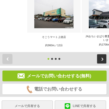
JAおちいまばり農
そごうマート上徳店
いき
約1706
約960m／12分
前
メールでお問い合わせする(無料)
電話でお問い合わせする
メールで共有する
LINEで共有する