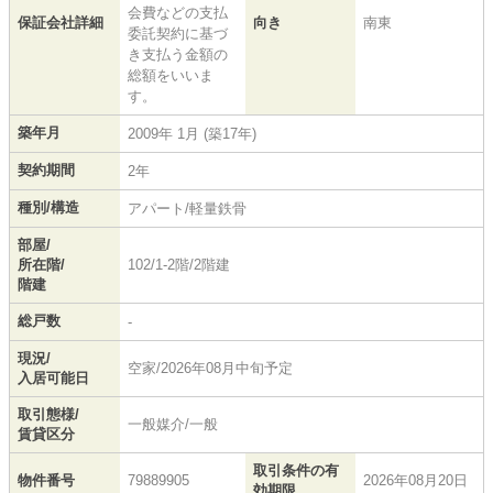
会費などの支払
保証会社詳細
向き
南東
委託契約に基づ
き支払う金額の
総額をいいま
す。
築年月
2009年 1月 (築17年)
契約期間
2年
種別/構造
アパート/軽量鉄骨
部屋/
所在階/
102/1-2階/2階建
階建
総戸数
-
現況/
空家/2026年08月中旬予定
入居可能日
取引態様/
一般媒介/一般
賃貸区分
取引条件の有
物件番号
79889905
2026年08月20日
効期限