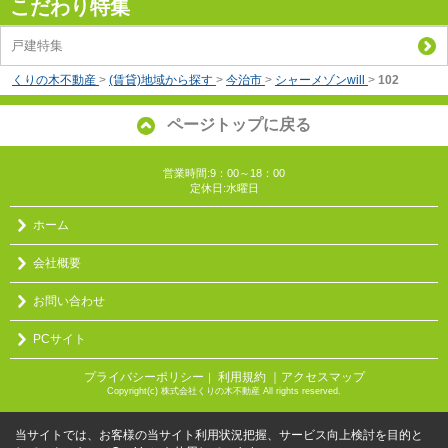
こだわり特集
戸建特集
くりの木不動産
>
(賃貸)地域から探す
>
今治市
>
シャーメゾンwill
>
102
ページトップに戻る
営業時間:9：00～18：00
定休日:水曜日
ホーム
会社概要
お問い合わせ
PCサイト
プライバシーポリシー
利用規約
｜アクセスマップ
｜
Copyright(c) 株式会社くりの木不動産 All rights reserved.
当サイトでは、お客様の当サイト利用状況把握、サービス向上検討を目的と