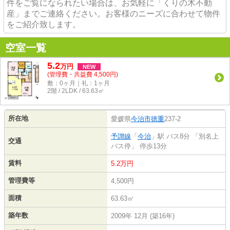
件をご覧になられたい場合は、お気軽に「くりの木不動
産」までご連絡ください。お客様のニーズに合わせて物件
をご紹介致します。
空室一覧
5.2
万
円
NEW
(管理費・共益費 4,500円)
敷：0ヶ月｜礼：1ヶ月
2階 / 2LDK / 63.63㎡
所在地
愛媛県
今治市
徳重
237-2
予讃線
「
今治
」駅 バス8分 「別名上
交通
バス停」 停歩13分
賃料
5.2万円
管理費等
4,500円
面積
63.63㎡
築年数
2009年 12月 (築16年)