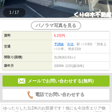
1 / 17
パノラマ写真を見る
賃料
5.2万円
予讃線
「
今治
」駅 バス8分 「別名上
交通
バス停」 停歩13分
間取り(面積)
2LDK(63.63㎡)
築年月
2009年 12月(築16年)
メールでお問い合わせする(無料)
電話でお問い合わせする
ゆったりした1LDKのお部屋です！他にも今治市エリア物