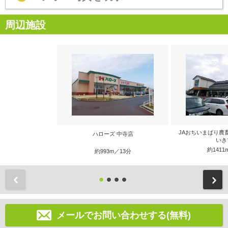
周辺施設
JAおちいまばり農
ハローズ 中寺店
いき
約1411
約993m／13分
前
メールでお問い合わせする(無料)