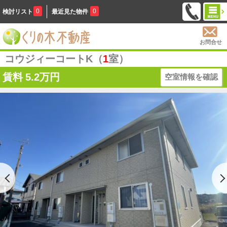
0
0
検討リスト
最近見た物件
お問合せ
コウジィーコートK（
1
室）
賃料
5.2万円
空室情報を確認